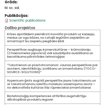
Grāds
M. sc. sal.
Publikācijas
Scientific publications
Dalība projektos
Krīzes apstākļiem piemēroti inovatīvi produkti uz kaņepju,
medus un ogu bāzes, no Latvijā iegūtām izejvielām un
izmantojot īsu izejvielu piegādes ķēdi
Perspektīvas augļaugu komerckultūras – krūmcidoniju
(Chaenomeles japonica) vidi saudzējoša audzēšana un
bezatlikuma pārstrādes tehnoloģijas
“Tokotrienoli un plastohromanoli: Jaunas perspektīvas par
avotiem, identifikāciju, izolēšanu un izmantošanu (TOCO-
SOURCE-SOLUTIONS)”
Hypericum ģints augi kā perspektīvs jauns tokotrienolu un
ar tokohromanolu saistītu molekulu savienojumu avots –
no dekoratīvās kultūras līdz rūpnieciskai izmantošanai
Biotehnoloģiju kompetences attīstība augstvērtīgu
dārzkopības produktu ieguvei