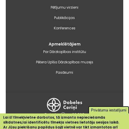
Pētījumu virzieni
Publikācijas
Konferences
Apmeklētājiem
Par Dārzkopības institūtu
Pētera Upīša Dārzkopības muzejs
Pasākumi
Privātuma iestatījumi
Dobele
+20.2°C
Lai šī tīmekļvietne darbotos, tā izmanto nepieciešamās
sīkdatnes,lai identificētu tīmekļa vietnes lietotāju sesijas laikā.
2024 © Dārzkopības institūts
Ar Jūsu piekrišanu papildus šajā vietnē var tikt izmantotas arī