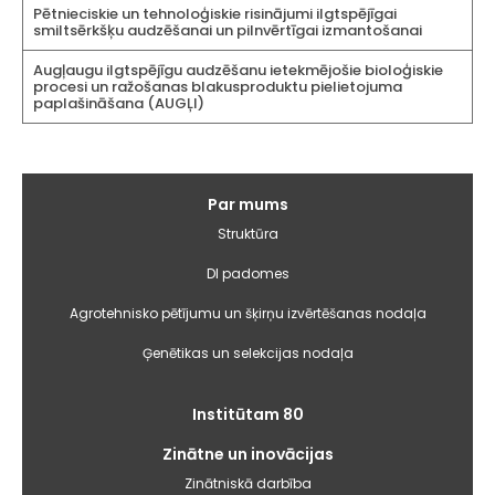
Pētnieciskie un tehnoloģiskie risinājumi ilgtspējīgai
smiltsērkšķu audzēšanai un pilnvērtīgai izmantošanai
Augļaugu ilgtspējīgu audzēšanu ietekmējošie bioloģiskie
procesi un ražošanas blakusproduktu pielietojuma
paplašināšana (AUGĻI)
Galvenā
Par mums
izvēlne
Struktūra
DI padomes
Agrotehnisko pētījumu un šķirņu izvērtēšanas nodaļa
Ģenētikas un selekcijas nodaļa
Institūtam 80
Zinātne un inovācijas
Zinātniskā darbība