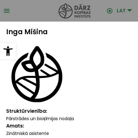
Pārlekt
uz
LAT
galveno
saturu
Inga Mišina
Open toolbar
Struktūrvienība
Pārstrādes un bioķīmijas nodaļa
Amats
Zinātniskā asistente