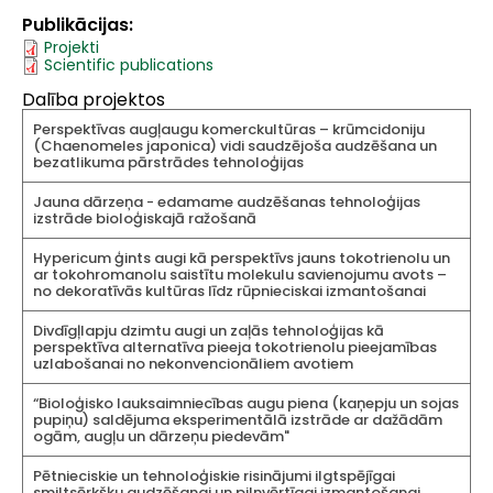
Publikācijas
Projekti
Scientific publications
Dalība projektos
Perspektīvas augļaugu komerckultūras – krūmcidoniju
(Chaenomeles japonica) vidi saudzējoša audzēšana un
bezatlikuma pārstrādes tehnoloģijas
Jauna dārzeņa - edamame audzēšanas tehnoloģijas
izstrāde bioloģiskajā ražošanā
Hypericum ģints augi kā perspektīvs jauns tokotrienolu un
ar tokohromanolu saistītu molekulu savienojumu avots –
no dekoratīvās kultūras līdz rūpnieciskai izmantošanai
Divdīgļlapju dzimtu augi un zaļās tehnoloģijas kā
perspektīva alternatīva pieeja tokotrienolu pieejamības
uzlabošanai no nekonvencionāliem avotiem
“Bioloģisko lauksaimniecības augu piena (kaņepju un sojas
pupiņu) saldējuma eksperimentālā izstrāde ar dažādām
ogām, augļu un dārzeņu piedevām"
Pētnieciskie un tehnoloģiskie risinājumi ilgtspējīgai
smiltsērkšķu audzēšanai un pilnvērtīgai izmantošanai