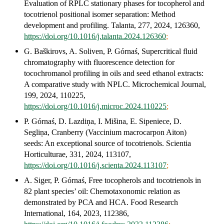
Evaluation of RPLC stationary phases for tocopherol and
tocotrienol positional isomer separation: Method
development and profiling. Talanta, 277, 2024, 126360,
https://doi.org/10.1016/j.talanta.2024.126360
;
G. Baškirovs, A. Soliven, P. Górnaś, Supercritical fluid
chromatography with fluorescence detection for
tocochromanol profiling in oils and seed ethanol extracts:
A comparative study with NPLC. Microchemical Journal,
199, 2024, 110225,
https://doi.org/10.1016/j.microc.2024.110225
;
P. Górnaś, D. Lazdiņa, I. Mišina, E. Sipeniece, D.
Segliņa, Cranberry (
Vaccinium macrocarpon
Aiton)
seeds: An exceptional source of tocotrienols. Scientia
Horticulturae, 331, 2024, 113107,
https://doi.org/10.1016/j.scienta.2024.113107
;
A. Siger, P. Górnaś, Free tocopherols and tocotrienols in
82 plant species’ oil: Chemotaxonomic relation as
demonstrated by PCA and HCA. Food Research
International, 164, 2023, 112386,