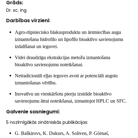
Grāds
Dr. sc. ing.
Darbības virzieni
Agro-rūpniecisko blakusproduktu un ārstniecības augu
izmantošana hidrofilo un lipofīlo bioaktīvo savienojumu
izdalīšanai un ieguvei.
Videi draudzīgu ekstrakcijas metožu izmantošana
bioaktīvo savienojumu noteikšanai.
Netradicionāli eļļas ieguves avoti ar potenciāli augstu
izmantošanas vērtību.
Inovatīvu un vienkāršotu pieeju izstrāde bioaktīvo
savienojumu ātrai noteikšanai, izmantojot HPLC un SFC.
Galvenie sasniegumi
5 nozīmīgākās zinātniskās publikācijas:
G. Baškirovs, K. Dukurs, A. Soliven, P. Górnaś,