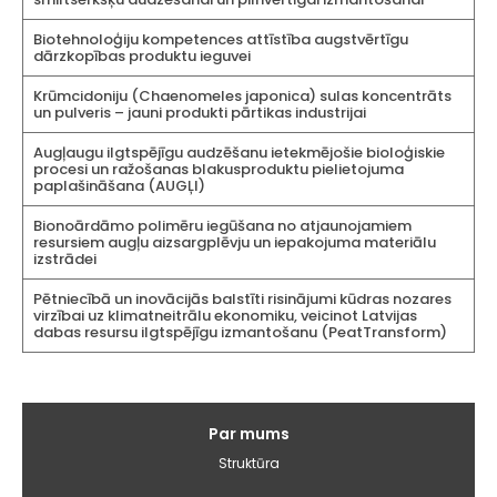
Biotehnoloģiju kompetences attīstība augstvērtīgu
dārzkopības produktu ieguvei
Krūmcidoniju (Chaenomeles japonica) sulas koncentrāts
un pulveris – jauni produkti pārtikas industrijai
Augļaugu ilgtspējīgu audzēšanu ietekmējošie bioloģiskie
procesi un ražošanas blakusproduktu pielietojuma
paplašināšana (AUGĻI)
Bionoārdāmo polimēru iegūšana no atjaunojamiem
resursiem augļu aizsargplēvju un iepakojuma materiālu
izstrādei
Pētniecībā un inovācijās balstīti risinājumi kūdras nozares
virzībai uz klimatneitrālu ekonomiku, veicinot Latvijas
dabas resursu ilgtspējīgu izmantošanu (PeatTransform)
Galvenā
Par mums
izvēlne
Struktūra