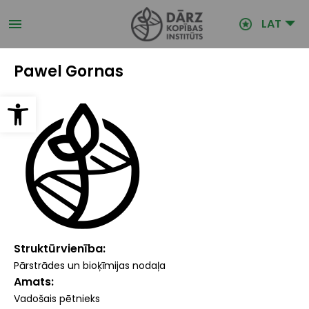
Pārlekt
uz
LAT
galveno
saturu
Pawel Gornas
Open toolbar
Struktūrvienība
Pārstrādes un bioķīmijas nodaļa
Amats
Vadošais pētnieks