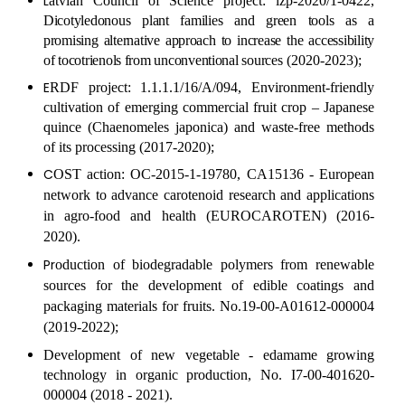
L
atvian Council of Science project: lzp-2020/1-0422,
Dicotyledonous plant families and green tools as a
promising alternative approach to increase the accessibility
of tocotrienols from unconventional sources
(2020-2023);
E
RDF project: 1.1.1.1/16/A/094,
Environment-friendly
cultivation of emerging commercial fruit crop – Japanese
quince (
Chaenomeles japonica)
and waste-free methods
of its processing
(2017-2020);
C
OST action: OC-2015-1-19780,
CA15136 - European
network to advance carotenoid research and applications
in agro-food and health (EUROCAROTEN)
(2016-
2020).
Pr
oduction of biodegradable polymers from renewable
sources for the development of edible coatings and
packaging materials for fruits. No.
19-00-A01612-000004
(2019-2022);
Development of new vegetable - edamame growing
technology in organic production, No. I7-00-401620-
000004 (2018 - 2021).