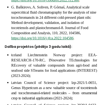
https://doi.org/10.1016/j.foodres.2022.112386
;
G. Baškirovs, A. Soliven, P. Górnaś, Analytical scale
supercritical fluid chromatography for the analysis of nine
tocochromanols in 24 different cold-pressed plant oils:
Method development, validation, and isolation of
tocotrienols and plastochromanol-8. Journal of Food
Composition and Analysis, 110, 2022, 104586,
https://doi.org/10.1016/j.jfca.2022.104586
.
Dalība projektos (pēdējo 3 gadu laikā):
I
celand Liechtenstein Norway project: EEA-
RESEARCH-170-RC,
INnovative TEchnologies for
REcovery of valuable compounds from agri-food and
seafood side STreams for food applications (INTEREST)
(2023-2024);
L
atvian Council of Science project: lzp-2021/1-0651,
Genus
Hypericum
as a new valuable source of tocotrienols
and tocochromanol-related molecules – from ornamental
crop to industrial applications
(2021-2024);