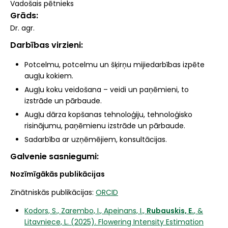
Vadošais pētnieks
Grāds
Dr. agr.
Darbības virzieni
Potcelmu, potcelmu un šķirņu mijiedarbības izpēte
augļu kokiem.
Augļu koku veidošana – veidi un paņēmieni, to
izstrāde un pārbaude.
Augļu dārza kopšanas tehnoloģiju, tehnoloģisko
risinājumu, paņēmienu izstrāde un pārbaude.
Sadarbība ar uzņēmējiem, konsultācijas.
Galvenie sasniegumi
Nozīmīgākās publikācijas
Zinātniskās publikācijas:
ORCID
Kodors, S., Zarembo, I., Apeinans, I.,
Rubauskis, E.
, &
Litavniece, L. (2025). Flowering Intensity Estimation