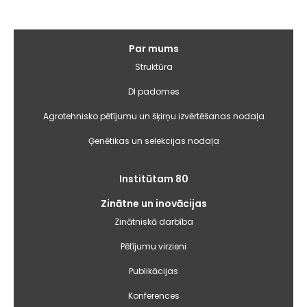
Galvenā
Par mums
izvēlne
Struktūra
DI padomes
Agrotehnisko pētījumu un šķirņu izvērtēšanas nodaļa
Ģenētikas un selekcijas nodaļa
Institūtam 80
Zinātne un inovācijas
Zinātniskā darbība
Pētījumu virzieni
Publikācijas
Konferences