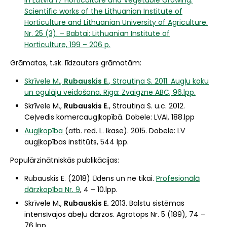
in Latvia // Horticulture and Vegetable Growing:
Scientific works of the Lithuanian Institute of
Horticulture and Lithuanian University of Agriculture.
Nr. 25 (3). – Babtai: Lithuanian Institute of
Horticulture, 199 – 206 p.
Grāmatas, t.sk. līdzautors grāmatām:
Skrīvele M.,
Rubauskis E.
, Strautiņa S. 2011. Augļu koku
un ogulāju veidošana. Rīga: Zvaigzne ABC, 96.lpp.
Skrīvele M.,
Rubauskis E.
, Strautiņa S. u.c. 2012.
Ceļvedis komercaugļkopībā. Dobele: LVAI, 188.lpp
Augļkopība
(atb. red. L. Ikase). 2015. Dobele: LV
augļkopības institūts, 544 lpp.
Populārzinātniskās publikācijas:
Rubauskis E. (2018) Ūdens un ne tikai.
Profesionālā
dārzkopība Nr. 9
, 4 – 10.lpp.
Skrīvele M.,
Rubauskis E.
2013. Balstu sistēmas
intensīvajos ābeļu dārzos. Agrotops Nr. 5 (189), 74 –
76 lpp.