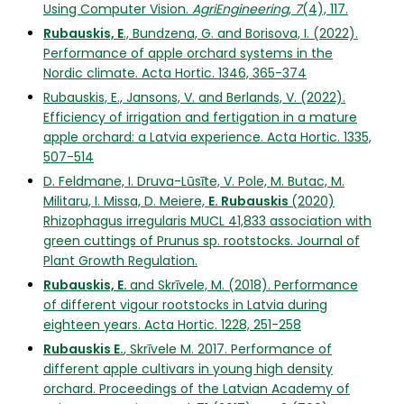
Using Computer Vision.
AgriEngineering
,
7
(4), 117.
Rubauskis, E
., Bundzena, G. and Borisova, I. (2022).
Performance of apple orchard systems in the
Nordic climate. Acta Hortic. 1346, 365-374
Rubauskis, E., Jansons, V. and Berlands, V. (2022).
Efficiency of irrigation and fertigation in a mature
apple orchard: a Latvia experience. Acta Hortic. 1335,
507-514
D. Feldmane, I. Druva-Lūsīte, V. Pole, M. Butac, M.
Militaru, I. Missa, D. Meiere,
E. Rubauskis
(2020)
Rhizophagus irregularis MUCL 41,833 association with
green cuttings of Prunus sp. rootstocks. Journal of
Plant Growth Regulation.
Rubauskis, E.
and Skrīvele, M. (2018). Performance
of different vigour rootstocks in Latvia during
eighteen years. Acta Hortic. 1228, 251-258
Rubauskis E.
, Skrīvele M. 2017. Performance of
different apple cultivars in young high density
orchard. Proceedings of the Latvian Academy of