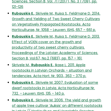
Sciences. Section B, Vol. 71 (2017), No. 3 (708), pp.
121–126
Rubauskis E.
, Skrivele M., Ruisa S., Feldmane D. 2014.
Growth and Yielding of Two Sweet Cherry Cultivars
on Vegetatively Propagated Rootstocks. Acta
Horticulturae, Nr. 1058 – Leuven: ISHS, 657 – 661 p.
Rubauskis E.
, Skrīvele M., Ruisa S., Feldmane D. 2013.
Effect of VOEN cover on the growth and
productivity of two sweet cherry cultivars.
Proceedings of the Latvian Academy of Sciences.
Section B, Vol.67, No.2 (683), pp. 157 – 161.
Skrivele M.,
Rubauskis E.
, Ikase L. 2011. Apple
rootstocks in Latvian Orchards – situation and
tendencies. Acta Hort. Nr. 903., 363 – 370 p.
Rubauskis E.
, Skrivele M. 2007. Evaluation of some
dwarf rootstocks in Latvia. Acta Horticulturae Nr.
732. – Leuven: ISHS, 135 – 140 p.
Rubauskis E.
, Skrivele M. 2006. The yield and growth
of apple tree cultivar ‘Auksis’ on different rootstocks