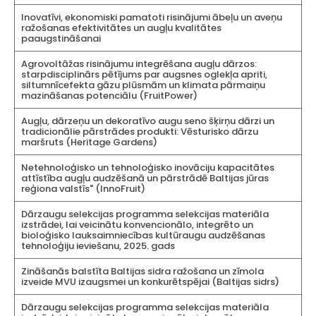
Inovatīvi, ekonomiski pamatoti risinājumi ābeļu un aveņu
ražošanas efektivitātes un augļu kvalitātes
paaugstināšanai
Agrovoltāžas risinājumu integrēšana augļu dārzos:
starpdisciplinārs pētījums par augsnes oglekļa apriti,
siltumnīcefekta gāzu plūsmām un klimata pārmaiņu
mazināšanas potenciālu (FruitPower)
Augļu, dārzeņu un dekoratīvo augu seno šķirņu dārzi un
tradicionālie pārstrādes produkti: Vēsturisko dārzu
maršruts (Heritage Gardens)
Netehnoloģisko un tehnoloģisko inovāciju kapacitātes
attīstība augļu audzēšanā un pārstrādē Baltijas jūras
reģiona valstīs" (InnoFruit)
Dārzaugu selekcijas programma selekcijas materiāla
izstrādei, lai veicinātu konvencionālo, integrēto un
bioloģisko lauksaimniecības kultūraugu audzēšanas
tehnoloģiju ieviešanu, 2025. gads
Zināšanās balstīta Baltijas sidra ražošana un zīmola
izveide MVU izaugsmei un konkurētspējai (Baltijas sidrs)
Dārzaugu selekcijas programma selekcijas materiāla