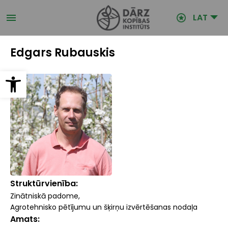
Pārlekt
uz
LAT
galveno
saturu
Edgars Rubauskis
Open toolbar
Struktūrvienība
Zinātniskā padome
Agrotehnisko pētījumu un šķirņu izvērtēšanas nodaļa
Amats