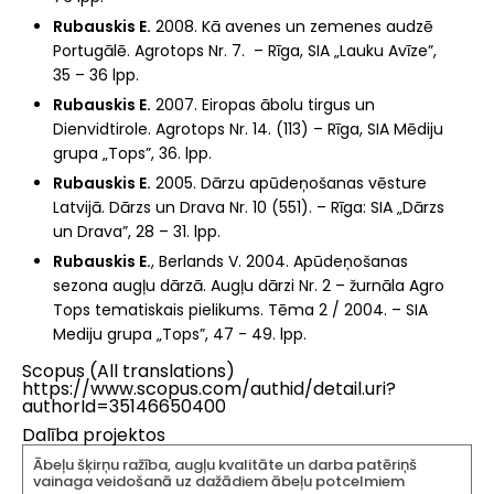
Rubauskis E.
2008. Kā avenes un zemenes audzē
Portugālē. Agrotops Nr. 7. – Rīga, SIA „Lauku Avīze”,
35 – 36 lpp.
Rubauskis E.
2007. Eiropas ābolu tirgus un
Dienvidtirole. Agrotops Nr. 14. (113) – Rīga, SIA Mēdiju
grupa „Tops”, 36. lpp.
Rubauskis E.
2005. Dārzu apūdeņošanas vēsture
Latvijā. Dārzs un Drava Nr. 10 (551). – Rīga: SIA „Dārzs
un Drava”, 28 – 31. lpp.
Rubauskis E.
, Berlands V. 2004. Apūdeņošanas
sezona augļu dārzā. Augļu dārzi Nr. 2 – žurnāla Agro
Tops tematiskais pielikums. Tēma 2 / 2004. – SIA
Mediju grupa „Tops”, 47 - 49. lpp.
Scopus (All translations)
https://www.scopus.com/authid/detail.uri?
authorId=35146650400
Dalība projektos
Ābeļu šķirņu ražība, augļu kvalitāte un darba patēriņš
vainaga veidošanā uz dažādiem ābeļu potcelmiem