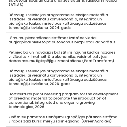
Savietojamības un datu analīzes sistēma lauksaimniecībā
(ATLAS)
Dārzaugu selekcijas programma selekcijas materiāla
izstrādei, lai veicinātu konvencionālo, integrēto un
bioloģisko lauksaimniecības kultūraugu audzēšanas
tehnoloģiju ieviešanu, 2024. gads
Lēmumu pieņemšanas sistēmas izstrāde viedai
augļkopībai pielietojot autonomus bezpilota lidaparātus
Pētniecībā un inovācijās balstīti risinājumi kūdras nozares
virzībai uz klimatneitrālu ekonomiku, veicinot Latvijas
dabas resursu ilgtspējīgu izmantošanu (PeatTransform)
Dārzaugu selekcijas programma selekcijas materiāla
izstrādei, lai veicinātu konvencionālo, integrēto un
bioloģisko lauksaimniecības kultūraugu audzēšanas
tehnoloģiju ieviešanu, 2026. gads
Horticultural plant breeding program for the development
of breeding material to promote the introduction of
conventional, integrated and organic growing
technologies, 2026
Zinātniski pamatoti risinājumi ilgtspējīgai pārtikas sistēmai
Eiropas zaļā kursa mērķu sasniegšanai (GreenAgroRes)