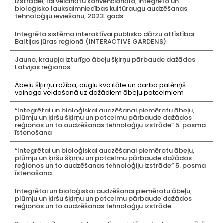
izstrādei, lai veicinātu konvencionālo, integrēto un
bioloģisko lauksaimniecības kultūraugu audzēšanas
tehnoloģiju ieviešanu, 2023. gads
Integrēta sistēma interaktīvai publisko dārzu attīstībai
Baltijas jūras reģionā (INTERACTIVE GARDENS)
Jauno, kraupja izturīgo ābeļu šķirņu pārbaude dažādos
Latvijas reģionos
Ābeļu šķirņu ražība, augļu kvalitāte un darba patēriņš
vainaga veidošanā uz dažādiem ābeļu potcelmiem
“Integrētai un bioloģiskai audzēšanai piemērotu ābeļu,
plūmju un ķiršu šķirņu un potcelmu pārbaude dažādos
reģionos un to audzēšanas tehnoloģiju izstrāde” 5. posma
īstenošana
“Integrētai un bioloģiskai audzēšanai piemērotu ābeļu,
plūmju un ķiršu šķirņu un potcelmu pārbaude dažādos
reģionos un to audzēšanas tehnoloģiju izstrāde” 5. posma
īstenošana
Integrētai un bioloģiskai audzēšanai piemērotu ābeļu,
plūmju un ķiršu šķirņu un potcelmu pārbaude dažādos
reģionos un to audzēšanas tehnoloģiju izstrāde