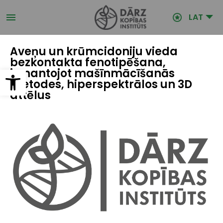
Pārlekt
uz
LAT
galveno
saturu
Aveņu un krūmcidoniju vieda
bezkontakta fenotipēšana,
Open toolbar
izmantojot mašīnmācīšanās
metodes, hiperspektrālos un 3D
attēlus