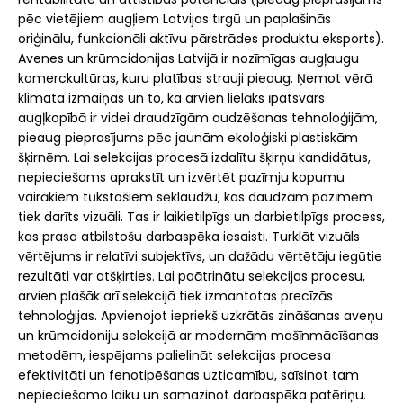
pēc vietējiem augļiem Latvijas tirgū un paplašinās
oriģinālu, funkcionāli aktīvu pārstrādes produktu eksports).
Avenes un krūmcidonijas Latvijā ir nozīmīgas augļaugu
komerckultūras, kuru platības strauji pieaug. Ņemot vērā
klimata izmaiņas un to, ka arvien lielāks īpatsvars
augļkopībā ir videi draudzīgām audzēšanas tehnoloģijām,
pieaug pieprasījums pēc jaunām ekoloģiski plastiskām
šķirnēm. Lai selekcijas procesā izdalītu šķirņu kandidātus,
nepieciešams aprakstīt un izvērtēt pazīmju kopumu
vairākiem tūkstošiem sēklaudžu, kas daudzām pazīmēm
tiek darīts vizuāli. Tas ir laikietilpīgs un darbietilpīgs process,
kas prasa atbilstošu darbaspēka iesaisti. Turklāt vizuāls
vērtējums ir relatīvi subjektīvs, un dažādu vērtētāju iegūtie
rezultāti var atšķirties. Lai paātrinātu selekcijas procesu,
arvien plašāk arī selekcijā tiek izmantotas precīzās
tehnoloģijas. Apvienojot iepriekš uzkrātās zināšanas aveņu
un krūmcidoniju selekcijā ar modernām mašīnmācīšanas
metodēm, iespējams palielināt selekcijas procesa
efektivitāti un fenotipēšanas uzticamību, saīsinot tam
nepieciešamo laiku un samazinot darbaspēka patēriņu.