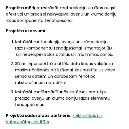
Projekta mērķis: i
zstrādāt metodoloģiju un rīkus augsti
efektīvai un precīzai neinvazīvai aveņu un krūmcidoniju
ražas komponentu fenotipēšanai.
Projekta uzdevumi:
Izstrādāt metodoloģiju aveņu un krūmcidoniju
ražas komponentu fenotipēšanai, izmantojot 3D
un heperspektrālos attēlus un mašīnmācīšanos.
3D un hiperspektrālo attēlu datu kopas validācija
mašīnmācīšanās attīstīšanai, kas balstīta uz vides
sensoru datiem un aprobētām fenotipa
raksturošanas metodēm.
Izstrādāt mašīnmācīšanās sistēmas prototipu
precīzai aveņu un krūmcidoniju ražas elementu
fenotipēšanai.
Projekta sadarbības partneris:
Elektronikas un
datorzinātņu institūts