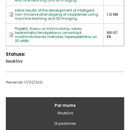
Machine Learning and 3D Imaging
Initial results of the development of intelligent
non-invasive phenotyping of raspberries using
1.12 MB
machine learning and 3D imaging
Projekts: Aveņu un krūmcidoniju vieda
bezkontakta fenotipēšana, izmantojot
891.67
mašīnmācīšanās metodes, hiperspektrālos un
KB
3D attēli
Statuss
Neaktīvs
Pievienots 17/02/2021
Galvenā
Par mums
izvēlne
Struktūra
DI padomes