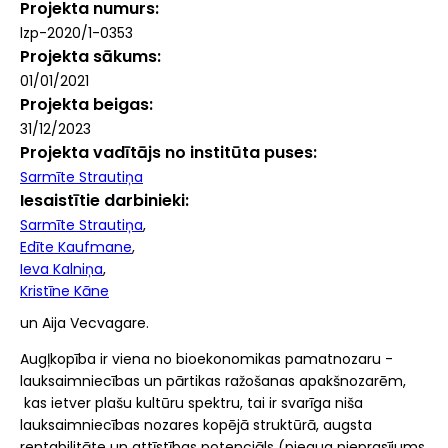
Projekta numurs
lzp-2020/1-0353
Projekta sākums
01/01/2021
Projekta beigas
31/12/2023
Projekta vadītājs no institūta puses
Sarmīte Strautiņa
Iesaistītie darbinieki
Sarmīte Strautiņa
Edīte Kaufmane
Ieva Kalniņa
Kristīne Kāne
un Aija Vecvagare.
Augļkopība ir viena no bioekonomikas pamatnozaru -
lauksaimniecības un pārtikas ražošanas apakšnozarēm,
kas ietver plašu kultūru spektru, tai ir svarīga niša
lauksaimniecības nozares kopējā struktūrā, augsta
rentabilitāte un attīstības potenciāls (pieaug pieprasījums