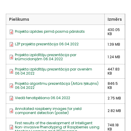
Pielikums
Izmērs
430.05
Projekta izpildes pirmā posma pārskats
KB
LZP projekta prezentācija 06.04.2022
1.39 MB
Projekta izpildītāju prezentācija par
1.24 MB
krūmcidonijām 06.04.2022
Projekta izpildītāju prezentācija par avenēm
447.83
06.04.2022
KB
Projekta algoritmu prezentācija (Artūrs Ņikuļins)
846.5
06.04.2022
KB
Viedā fenotipēšana 06.04.2022
2.75 MB
Annotated raspberry images for yield
2.82 MB
component detection (poster)
First results of the development of Intelligent
748.18
Non-invasive Phenotyping of Raspberries using
KB