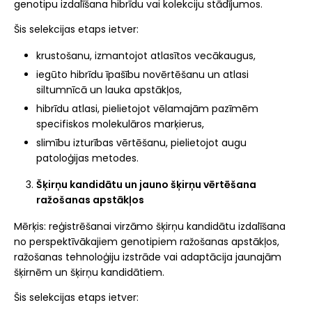
genotipu izdalīšana hibrīdu vai kolekciju stādījumos.
Šis selekcijas etaps ietver:
krustošanu, izmantojot atlasītos vecākaugus,
iegūto hibrīdu īpašību novērtēšanu un atlasi
siltumnīcā un lauka apstākļos,
hibrīdu atlasi, pielietojot vēlamajām pazīmēm
specifiskos molekulāros marķierus,
slimību izturības vērtēšanu, pielietojot augu
patoloģijas metodes.
Šķirņu kandidātu un jauno šķirņu vērtēšana
ražošanas apstākļos
Mērķis: reģistrēšanai virzāmo šķirņu kandidātu izdalīšana
no perspektīvākajiem genotipiem ražošanas apstākļos,
ražošanas tehnoloģiju izstrāde vai adaptācija jaunajām
šķirnēm un šķirņu kandidātiem.
Šis selekcijas etaps ietver: