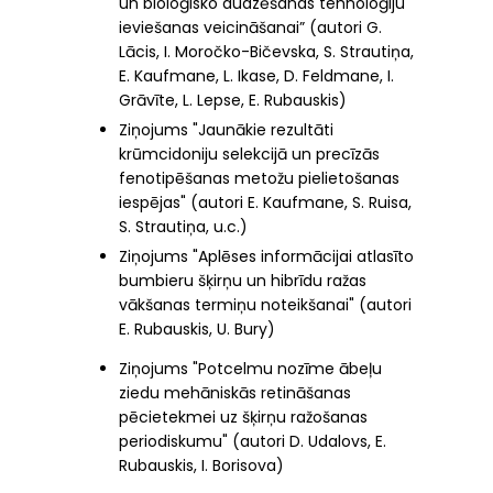
un bioloģisko audzēšanas tehnoloģiju
ieviešanas veicināšanai” (autori G.
Lācis, I. Moročko-Bičevska, S. Strautiņa,
E. Kaufmane, L. Ikase, D. Feldmane, I.
Grāvīte, L. Lepse, E. Rubauskis)
Ziņojums "Jaunākie rezultāti
krūmcidoniju selekcijā un precīzās
fenotipēšanas metožu pielietošanas
iespējas" (autori E. Kaufmane, S. Ruisa,
S. Strautiņa, u.c.)
Ziņojums "Aplēses informācijai atlasīto 
bumbieru šķirņu un hibrīdu ražas 
vākšanas termiņu noteikšanai" (autori 
E. Rubauskis, U. Bury) 
Ziņojums "Potcelmu nozīme ābeļu 
ziedu mehāniskās retināšanas 
pēcietekmei uz šķirņu ražošanas 
periodiskumu" (autori D. Udalovs, E. 
Rubauskis, I. Borisova)