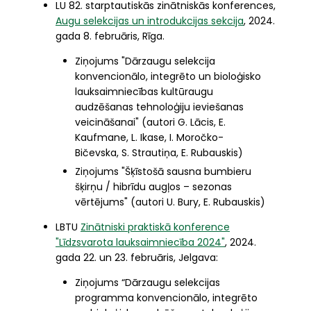
LU 82. starptautiskās zinātniskās konferences,
Augu selekcijas un introdukcijas sekcija
, 2024.
gada 8. februāris, Rīga.
Ziņojums "Dārzaugu selekcija
konvencionālo, integrēto un bioloģisko
lauksaimniecības kultūraugu
audzēšanas tehnoloģiju ieviešanas
veicināšanai" (autori G. Lācis, E.
Kaufmane, L. Ikase, I. Moročko-
Bičevska, S. Strautiņa, E. Rubauskis)
Ziņojums "
Šķīstošā sausna bumbieru 
šķirņu / hibrīdu augļos – sezonas 
vērtējums" (autori 
U. Bury, E. Rubauskis)
LBTU
Zinātniski praktiskā konference
"Līdzsvarota lauksaimniecība 2024"
, 2024.
gada 22. un 23. februāris, Jelgava:
Ziņojums “Dārzaugu selekcijas
programma konvencionālo, integrēto