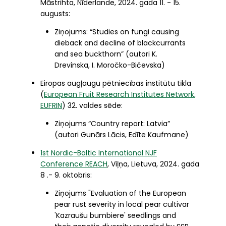
Māstrihta, Nīderlande, 2024. gada 11. - 15.
augusts:
Ziņojums: “Studies on fungi causing
dieback and decline of blackcurrants
and sea buckthorn” (autori K.
Drevinska, I. Moročko-Bičevska)
Eiropas augļaugu pētniecības institūtu tīkla
(
European Fruit Research Institutes Network,
EUFRIN
) 32. valdes sēde:
Ziņojums “Country report: Latvia”
(autori Gunārs Lācis, Edīte Kaufmane)
1st Nordic-Baltic International NJF
Conference REACH
, Viļņa, Lietuva, 2024. gada
8 .- 9. oktobris:
Ziņojums "Evaluation of the European
pear rust severity in local pear cultivar
'Kazraušu bumbiere' seedlings and