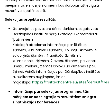
Dārzkopības institūts interneta vietnē un būs bez maksas
pieejami visiem uzņēmumiem, kas darbojas attiecīgajā
nozarē vai apakšnozarē.
Selekcijas projekta rezultāti:
Gatavojoties pavasara dārza darbiem, sagatavots
Dārzkopības institūta šķirņu katalogu komercdārzu
īpašniekiem.
Katalogā atrodama informācija par 16 ābeļu
šķirnēm, 4 bumbieru šķirnēm, 3 plūmju šķirnēm, 4
saldo ķiršu šķirnēm, 4 aprikožu šķirnēm, 5
krūmcidoniju šķirnēm, 2 aveņu šķirnēm, pa vienai
upeņu, meloņu, ziemas ķiploku un ģimenes sīpolu
šķirnei. Vairāk informācijas par Dārzkopības institūta
aktualitātēm augļkopībā, lasiet
mājaslapā:
https://fruittechcentre.eu/sites/default/fil
Informācija par selekcijas programmu, tās
mērķiem un sasniegtajiem rezultātiem sniegta
zinātniskajās konferencēs: