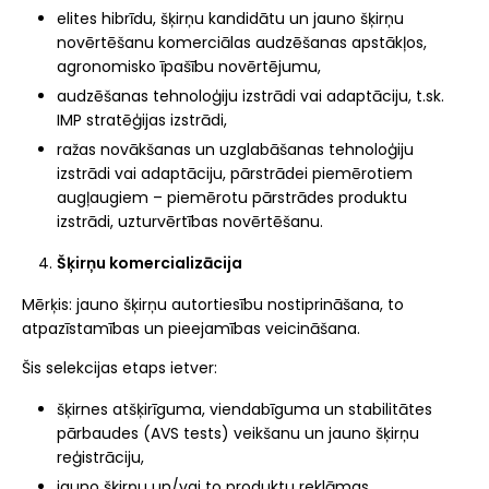
elites hibrīdu, šķirņu kandidātu un jauno šķirņu
novērtēšanu komerciālas audzēšanas apstākļos,
agronomisko īpašību novērtējumu,
audzēšanas tehnoloģiju izstrādi vai adaptāciju, t.sk.
IMP stratēģijas izstrādi,
ražas novākšanas un uzglabāšanas tehnoloģiju
izstrādi vai adaptāciju, pārstrādei piemērotiem
augļaugiem – piemērotu pārstrādes produktu
izstrādi, uzturvērtības novērtēšanu.
Šķirņu komercializācija
Mērķis: jauno šķirņu autortiesību nostiprināšana, to
atpazīstamības un pieejamības veicināšana.
Šis selekcijas etaps ietver:
šķirnes atšķirīguma, viendabīguma un stabilitātes
pārbaudes (AVS tests) veikšanu un jauno šķirņu
reģistrāciju,
jauno šķirņu un/vai to produktu reklāmas