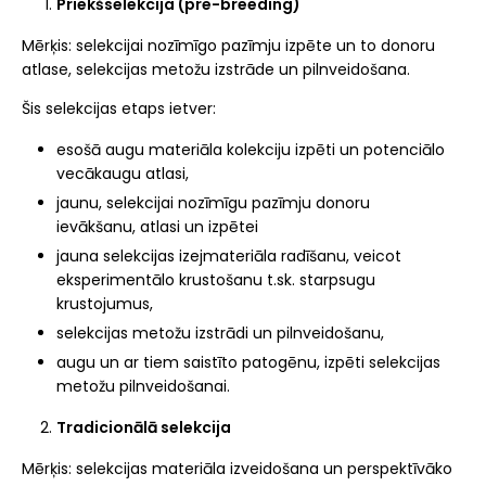
Priekšselekcija (pre-breeding)
Mērķis: selekcijai nozīmīgo pazīmju izpēte un to donoru
atlase, selekcijas metožu izstrāde un pilnveidošana.
Šis selekcijas etaps ietver:
esošā augu materiāla kolekciju izpēti un potenciālo
vecākaugu atlasi,
jaunu, selekcijai nozīmīgu pazīmju donoru
ievākšanu, atlasi un izpētei
jauna selekcijas izejmateriāla radīšanu, veicot
eksperimentālo krustošanu t.sk. starpsugu
krustojumus,
selekcijas metožu izstrādi un pilnveidošanu,
augu un ar tiem saistīto patogēnu, izpēti selekcijas
metožu pilnveidošanai.
Tradicionālā selekcija
Mērķis: selekcijas materiāla izveidošana un perspektīvāko