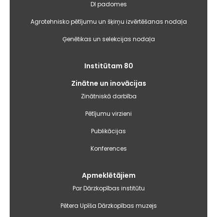
DI padomes
Agrotehnisko pētījumu un šķirņu izvērtēšanas nodaļa
Ģenētikas un selekcijas nodaļa
Institūtam 80
Zinātne un inovācijas
Zinātniskā darbība
Pētījumu virzieni
Publikācijas
Konferences
Apmeklētājiem
Par Dārzkopības institūtu
Pētera Upīša Dārzkopības muzejs