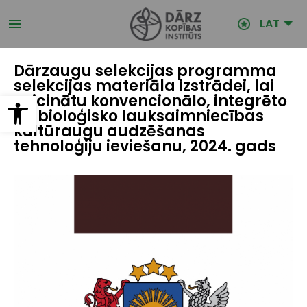
Pārlekt
uz
LAT
galveno
saturu
Dārzaugu selekcijas programma
selekcijas materiāla izstrādei, lai
Open toolbar
veicinātu konvencionālo, integrēto
un bioloģisko lauksaimniecības
kultūraugu audzēšanas
tehnoloģiju ieviešanu, 2024. gads