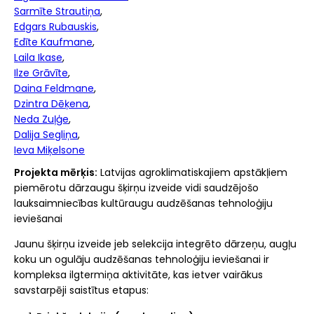
Sarmīte Strautiņa
Edgars Rubauskis
Edīte Kaufmane
Laila Ikase
Ilze Grāvīte
Daina Feldmane
Dzintra Dēķena
Neda Zuļģe
Dalija Segliņa
Ieva Miķelsone
Projekta mērķis:
Latvijas agroklimatiskajiem apstākļiem
piemērotu dārzaugu šķirņu izveide vidi saudzējošo
lauksaimniecības kultūraugu audzēšanas tehnoloģiju
ieviešanai
Jaunu šķirņu izveide jeb selekcija integrēto dārzeņu, augļu
koku un ogulāju audzēšanas tehnoloģiju ieviešanai ir
kompleksa ilgtermiņa aktivitāte, kas ietver vairākus
savstarpēji saistītus etapus: