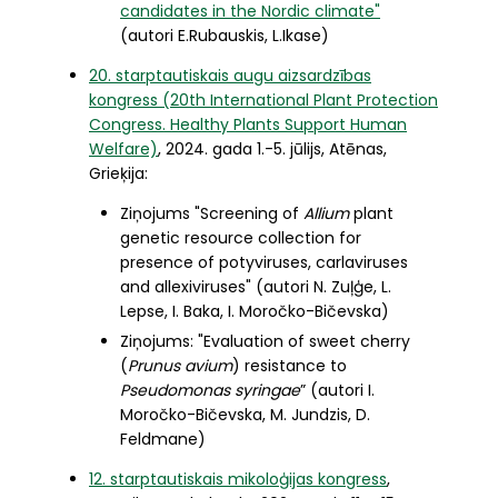
candidates in the Nordic climate"
(autori E.Rubauskis, L.Ikase)
20. starptautiskais augu aizsardzības
kongress (
20th International Plant Protection
Congress. Healthy Plants Support Human
Welfare)
, 2024. gada 1.-5. jūlijs, Atēnas,
Grieķija:
Ziņojums "Screening of
Allium
plant
genetic resource collection for
presence of potyviruses, carlaviruses
and allexiviruses" (autori N. Zuļģe, L.
Lepse, I. Baka, I. Moročko-Bičevska)
Ziņojums: "Evaluation of sweet cherry
(
Prunus avium
) resistance to
Pseudomonas syringae
” (autori I.
Moročko-Bičevska, M. Jundzis, D.
Feldmane)
12. starptautiskais mikoloģijas kongress
,