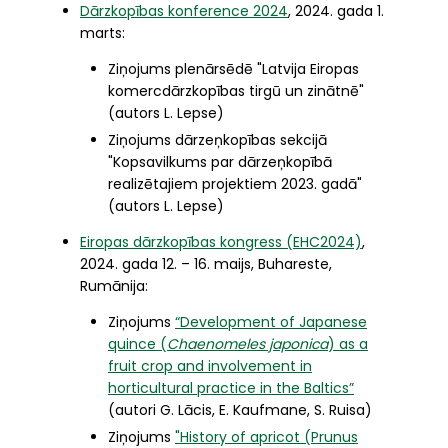
Dārzkopības konference 2024
, 2024. gada 1.
marts:
Ziņojums plenārsēdē "Latvija Eiropas
komercdārzkopības tirgū un zinātnē"
(autors L. Lepse)
Ziņojums dārzeņkopības sekcijā
"Kopsavilkums par dārzeņkopībā
realizētajiem projektiem 2023. gadā"
(autors L. Lepse)
Eiropas dārzkopības kongress (EHC2024)
,
2024. gada 12. – 16. maijs, Buhareste,
Rumānija:
Ziņojums
“Development of Japanese
quince (
Chaenomeles japonica
) as a
fruit crop and involvement in
horticultural practice in the Baltics”
(autori G. Lācis, E. Kaufmane, S. Ruisa)
Ziņojums
"History of apricot (Prunus