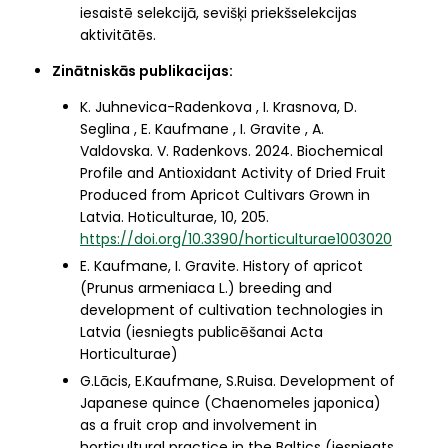
iesaistē selekcijā, sevišķi priekšselekcijas
aktivitātēs.
Zinātniskās publikacijas:
K. Juhnevica-Radenkova , I. Krasnova, D.
Seglina , E. Kaufmane , I. Gravite , A.
Valdovska. V. Radenkovs. 2024. Biochemical
Profile and Antioxidant Activity of Dried Fruit
Produced from Apricot Cultivars Grown in
Latvia. Hoticulturae, 10, 205.
https://doi.org/10.3390/horticulturae1003020
E. Kaufmane, I. Gravite. History of apricot
(Prunus armeniaca L.) breeding and
development of cultivation technologies in
Latvia (iesniegts publicēšanai Acta
Horticulturae)
G.Lācis, E.Kaufmane, S.Ruisa. Development of
Japanese quince (Chaenomeles japonica)
as a fruit crop and involvement in
horticultural practice in the Baltics (iesniegts