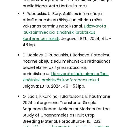
publicēšanai Acta Horticulturae)
E. Rubauskis, U. Bury. Aplēses informācijai 
atlasīto bumbieru šķirņu un hibrīdu ražas 
vākšanas termiņu noteikšanai. 
Līdzsvarota 
lauksaimniecība: zinātniski praktiskās 
konferences raksti
. Jelgava: LBTU, 2024, 44. - 
48.lpp.
D. Udalovs, E. Rubauskis, I. Borisova. Potcelmu 
nozīme ābeļu ziedu mehāniskās retināšanas 
pēcietekmei uz šķirņu ražošanas 
periodiskumu. 
Līdzsvarota lauksaimniecība: 
zinātniski praktiskās konferences raksti
. 
Jelgava: LBTU, 2024, 49 - 53.lpp.
G. Lācis, K.Kārkliņa, T.Bartulsons, E. Kaufmane
2024. Intergeneric Transfer of Simple
Sequence Repeat Molecular Markers for the
Study of Chaenomeles as Fruit Crop
Breeding Material. Horticulturae, 10, 1233.