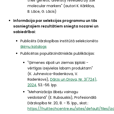
their genetic diversity revealed by SSR
molecular markers" (autori K. Kārkliņa,
B. Lāce, G. Lācis)
Informācija par selekcijas programmu un tās
sasniegtajiem rezultātiem sniegta nozarei un
sabiedrībai:
Publicēts Dārzkopības institūtā selekcionēto
šķirņu katalogs
Publicētas populārzinātniskās publikācijas:
"Ģimenes sīpoli un ziemas ķiploki -
vērtīgas izejvielas labam produktam"
(K. Juhnevica-Radenkova, V.
Radenkovs),
Dārzs un Drava, Nr. 3(724),
2024,
53.-56. lpp.
"Mehanizācija ābeļu vainagu 
veidošanā" (E. Rubauskis), Profesionālā 
Dārzkopība Nr. 20, 8. - 15. lpp., skat.: 
https://fruittechcentre.eu/sites/default/files