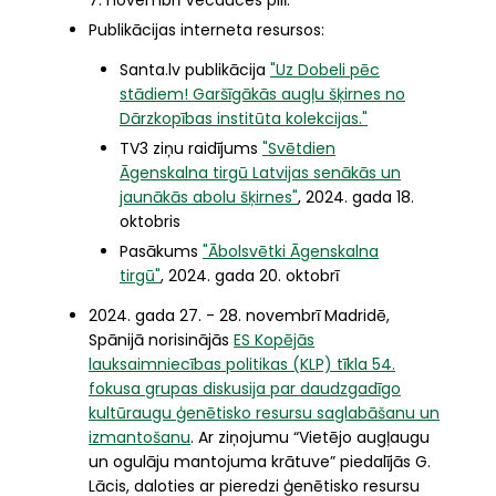
7. novembrī Vecauces pilī.
Publikācijas interneta resursos:
Santa.lv publikācija
"Uz Dobeli pēc
stādiem! Garšīgākās augļu šķirnes no
Dārzkopības institūta kolekcijas."
TV3 ziņu raidījums
"Svētdien
Āgenskalna tirgū Latvijas senākās un
jaunākās abolu šķirnes"
, 2024. gada 18.
oktobris
Pasākums
"Ābolsvētki Āgenskalna
tirgū"
, 2024. gada 20. oktobrī
2024. gada 27. - 28. novembrī Madridē,
Spānijā norisinājās
ES Kopējās
lauksaimniecības politikas (KLP) tīkla 54.
fokusa grupas diskusija par daudzgadīgo
kultūraugu ģenētisko resursu saglabāšanu un
izmantošanu
. Ar ziņojumu “Vietējo augļaugu
un ogulāju mantojuma krātuve” piedalījās G.
Lācis, daloties ar pieredzi ģenētisko resursu