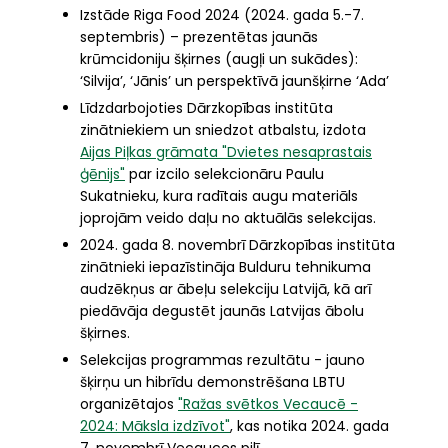
Izstāde Riga Food 2024 (2024. gada 5.-7.
septembris) – prezentētas jaunās
krūmcidoniju šķirnes (augļi un sukādes):
‘Silvija’, ‘Jānis’ un perspektīvā jaunšķirne ‘Ada’
Līdzdarbojoties Dārzkopības institūta
zinātniekiem un sniedzot atbalstu, izdota
Aijas Piļkas grāmata "Dvietes nesaprastais
ģēnijs"
par izcilo selekcionāru Paulu
Sukatnieku, kura radītais augu materiāls
joprojām veido daļu no aktuālās selekcijas.
2024. gada 8. novembrī Dārzkopības institūta
zinātnieki iepazīstināja Bulduru tehnikuma
audzēkņus ar ābeļu selekciju Latvijā, kā arī
piedāvāja degustēt jaunās Latvijas ābolu
šķirnes.
Selekcijas programmas rezultātu - jauno
šķirņu un hibrīdu demonstrēšana LBTU
organizētajos
"Ražas svētkos Vecaucē -
2024: Māksla izdzīvot"
, kas notika 2024. gada