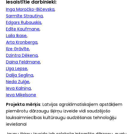
Iesaistītie darbinieki
Inga Moročko-Bičevska
Sarmīte Strautiņa
Edgars Rubauskis
Edīte Kaufmane
Laila Ikase
Arta Kronberga
Ilze Grāvīte
Dzintra Dēķena
Daina Feldmane
Līga Lepse
Dalija Segliņa
Neda Zuļģe
Ieva Kalniņa
Ieva Miķelsone
Projekta mērķis
: Latvijas agroklimatiskajiem apstākļiem
piemērotu dārzaugu šķirņu izveide vidi saudzējošo
lauksaimniecības kultūraugu audzēšanas tehnoloģiju
ieviešanai