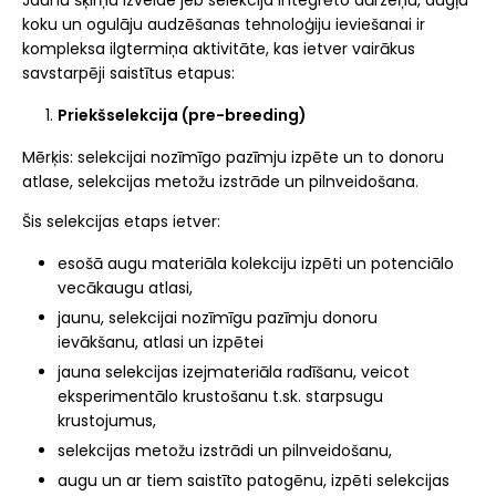
Jaunu šķirņu izveide jeb selekcija integrēto dārzeņu, augļu
koku un ogulāju audzēšanas tehnoloģiju ieviešanai ir
kompleksa ilgtermiņa aktivitāte, kas ietver vairākus
savstarpēji saistītus etapus:
Priekšselekcija (pre-breeding)
Mērķis: selekcijai nozīmīgo pazīmju izpēte un to donoru
atlase, selekcijas metožu izstrāde un pilnveidošana.
Šis selekcijas etaps ietver:
esošā augu materiāla kolekciju izpēti un potenciālo
vecākaugu atlasi,
jaunu, selekcijai nozīmīgu pazīmju donoru
ievākšanu, atlasi un izpētei
jauna selekcijas izejmateriāla radīšanu, veicot
eksperimentālo krustošanu t.sk. starpsugu
krustojumus,
selekcijas metožu izstrādi un pilnveidošanu,
augu un ar tiem saistīto patogēnu, izpēti selekcijas