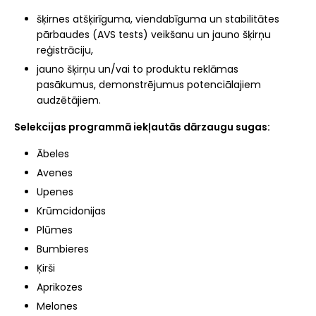
šķirnes atšķirīguma, viendabīguma un stabilitātes
pārbaudes (AVS tests) veikšanu un jauno šķirņu
reģistrāciju,
jauno šķirņu un/vai to produktu reklāmas
pasākumus, demonstrējumus potenciālajiem
audzētājiem.
Selekcijas programmā iekļautās dārzaugu sugas:
Ābeles
Avenes
Upenes
Krūmcidonijas
Plūmes
Bumbieres
Ķirši
Aprikozes
Melones