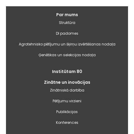
Galvenā
Par mums
izvēlne
Struktūra
DI padomes
Agrotehnisko pētījumu un šķirņu izvērtēšanas nodaļa
Ģenētikas un selekcijas nodaļa
Institūtam 80
Zinātne un inovācijas
Zinātniskā darbība
Pētījumu virzieni
Publikācijas
Konferences