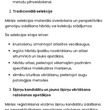
metožu pilnveidošanai.
Tradicionālā selekcija
Mērķis: selekcijas materiāla izveidošana un perspektīvāko
genotipu izdalīšana hibrīdu vai kolekciju stādījumos.
Šis selekcijas etaps ietver:
krustošanu, izmantojot atlasītos vecākaugus,
iegūto hibrīdu īpašību novērtēšanu un atlasi
siltumnīcā un lauka apstākļos,
hibrīdu atlasi, pielietojot vēlamajām pazīmēm
specifiskos molekulāros marķierus,
slimību izturības vērtēšanu, pielietojot augu
patoloģijas metodes.
Šķirņu kandidātu un jauno šķirņu vērtēšana
ražošanas apstākļos
Mērķis: reģistrēšanai virzāmo šķirņu kandidātu izdalīšana
no perspektīvākajiem genotipiem ražošanas apstākļos,