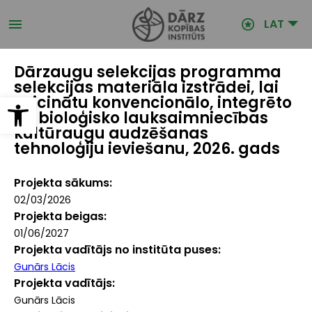
Pārlekt
uz
LAT
galveno
saturu
Dārzaugu selekcijas programma
selekcijas materiāla izstrādei, lai
Open toolbar
veicinātu konvencionālo, integrēto
un bioloģisko lauksaimniecības
kultūraugu audzēšanas
tehnoloģiju ieviešanu, 2026. gads
Projekta sākums
02/03/2026
Projekta beigas
01/06/2027
Projekta vadītājs no institūta puses
Gunārs Lācis
Projekta vadītājs
Gunārs Lācis