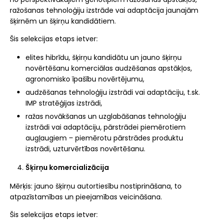
ražošanas tehnoloģiju izstrāde vai adaptācija jaunajām
šķirnēm un šķirņu kandidātiem.
Šis selekcijas etaps ietver:
elites hibrīdu, šķirņu kandidātu un jauno šķirņu
novērtēšanu komerciālas audzēšanas apstākļos,
agronomisko īpašību novērtējumu,
audzēšanas tehnoloģiju izstrādi vai adaptāciju, t.sk.
IMP stratēģijas izstrādi,
ražas novākšanas un uzglabāšanas tehnoloģiju
izstrādi vai adaptāciju, pārstrādei piemērotiem
augļaugiem – piemērotu pārstrādes produktu
izstrādi, uzturvērtības novērtēšanu.
Šķirņu komercializācija
Mērķis: jauno šķirņu autortiesību nostiprināšana, to
atpazīstamības un pieejamības veicināšana.
Šis selekcijas etaps ietver: